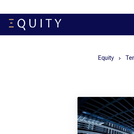
Equity
Te
El mund