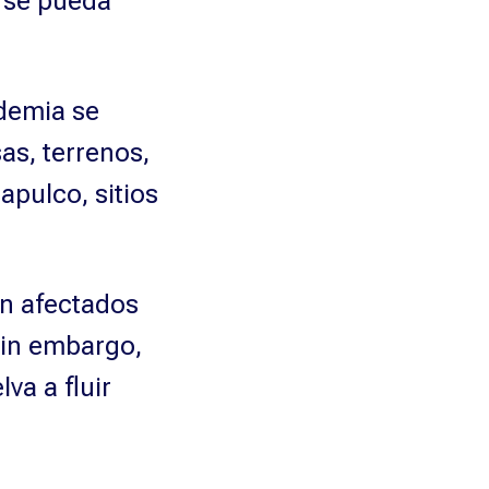
r se pueda
demia se
s, terrenos,
apulco, sitios
on afectados
in embargo,
va a fluir