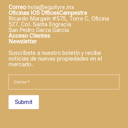
Correo
hola@equityre.mx
Oficinas IOS OfficesCampestre
Ricardo Margain #575, Torre C, Oficina
527, Col. Santa Engracia
San Pedro Garza García
Acceso Clientes
Newsletter
Suscríbete a nuestro boletín y recibe
noticias de nuevas propiedades en el
mercado.
Newsletter
If
you
are
Correo
*
human,
leave
this
Submit
field
blank.