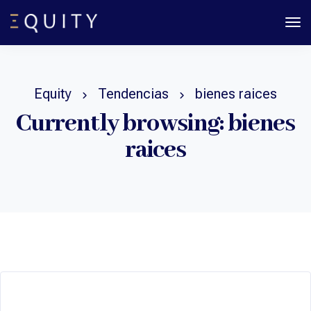
To
Na
Equity
Tendencias
bienes raices
Currently browsing: bienes
raices
Invertir en 2026: por qué